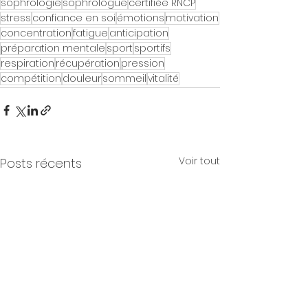
sophrologie
sophrologue
certifiée RNCP
stress
confiance en soi
émotions
motivation
concentration
fatigue
anticipation
préparation mentale
sport
sportifs
respiration
récupération
pression
compétition
douleur
sommeil
vitalité
Voir tout
Posts récents