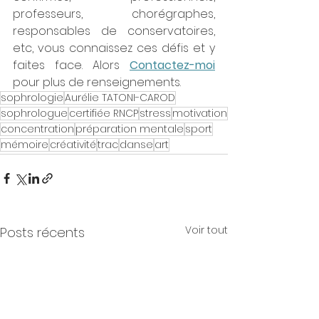
professeurs, chorégraphes, 
responsables de conservatoires, 
etc, vous connaissez ces défis et y 
faites face. Alors 
Contactez-moi
pour plus de renseignements.
sophrologie
Aurélie TATONI-CAROD
sophrologue
certifiée RNCP
stress
motivation
concentration
préparation mentale
sport
mémoire
créativité
trac
danse
art
Voir tout
Posts récents