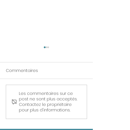
Commentaires
Les commentaires sur ce
🌐 L'Impact du Stress
Mettons en lum
post ne sont plus acceptés.
Prolongé sur le Corps :
l'importance de
Contactez le propriétaire
Des Constats Alarmants
santé mentale
pour plus d'informations.
travail : un pilie
réussite profes