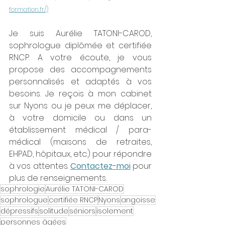
formation.fr/)
Je suis Aurélie TATONI-CAROD, 
sophrologue diplômée et certifiée 
RNCP. A votre écoute, je vous 
propose des accompagnements 
personnalisés et adaptés à vos 
besoins. Je reçois à mon cabinet 
sur Nyons ou je peux me déplacer, 
à votre domicile ou dans un 
établissement médical / para-
médical (maisons de retraites, 
EHPAD, hôpitaux, etc.) pour répondre 
à vos attentes. 
Contactez-moi
 pour 
plus de renseignements. 
sophrologie
Aurélie TATONI-CAROD
sophrologue
certifiée RNCP
Nyons
angoisse
dépressifs
solitude
séniors
isolement
personnes âgées