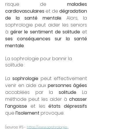
risque de 
maladies 
cardiovasculaires
 et de 
dégradation 
de la santé mentale
. Alors, la 
sophrologie peut aider les seniors 
à 
gérer le sentiment de solitude
 et 
ses conséquences sur la santé 
mentale
.
La sophrologie pour bannir la 
solitude :
La 
sophrologie
 peut effectivement 
venir en aide aux 
personnes âgées
accablées par la 
solitude
. La 
méthode peut les aider à 
chasser 
l’angoisse
 et les 
états dépressifs
que 
l’isolement
 provoque. 
(source: IFS - 
https://www.sophrologie-