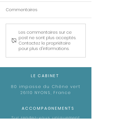
Commentaires
Les commentaires sur ce
🌐 L'Impact du Stress
Mettons en lum
post ne sont plus acceptés.
Prolongé sur le Corps :
l'importance de
Contactez le propriétaire
Des Constats Alarmants
santé mentale
pour plus d'informations.
travail : un pilie
réussite profes
et personnelle
LE CABINET
80 impasse du Chêne vert
26110 NYONS, France
ACCOMPAGNEMENTS
Sur rendez-vous uniquement