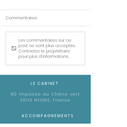
Commentaires
Les commentaires sur ce
🌐 L'Impact du Stress
Mettons en lum
post ne sont plus acceptés.
Prolongé sur le Corps :
l'importance de
Contactez le propriétaire
Des Constats Alarmants
santé mentale
pour plus d'informations.
travail : un pilie
réussite profes
et personnelle
LE CABINET
80 impasse du Chêne vert
26110 NYONS, France
ACCOMPAGNEMENTS
Sur rendez-vous uniquement