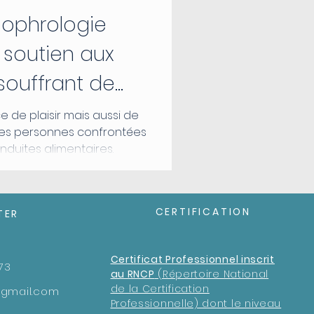
sophrologie
 soutien aux
souffrant de
limentaires
 de plaisir mais aussi de
 des personnes confrontées
nduites alimentaires.
CERTIFICATION
TER
Certificat Professionnel inscrit
73
au RNCP
(Répertoire National
de la Certification
@gmail.com
Professionnelle) dont le niveau