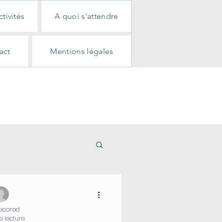
ctivités
A quoi s'attendre
act
Mentions légales
iecarod
e lecture