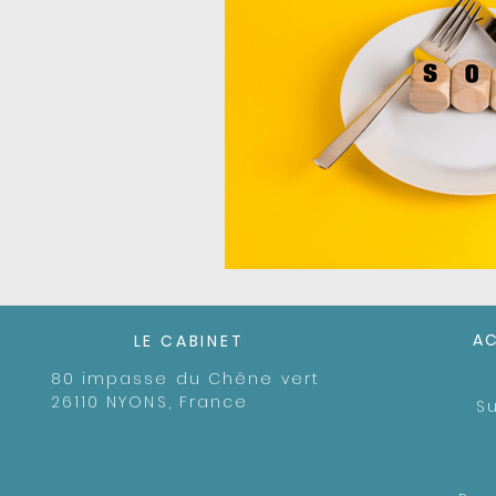
A
LE CABINET
80 impasse du Chêne vert
26110 NYONS, France
S