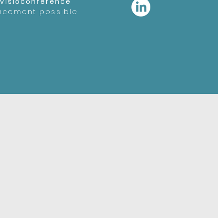
r
visioconférence
acement possible