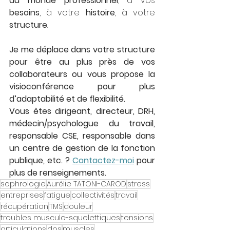
au monde professionnel
, à vos 
besoins
, à votre 
histoire
, à votre 
structure
. 
Je me déplace dans votre structure 
pour être au plus près de vos 
collaborateurs ou vous propose la 
visioconférence pour plus 
d’adaptabilité et de flexibilité.  
Vous êtes dirigeant, directeur, DRH, 
médecin/psychologue du travail, 
responsable CSE, responsable dans 
un centre de gestion de la fonction 
publique, etc. ? 
Contactez-moi
 pour 
plus de renseignements.
sophrologie
Aurélie TATONI-CAROD
stress
entreprises
fatigue
collectivités
travail
récupération
TMS
douleur
troubles musculo-squelettiques
tensions
articulations
dos
muscles