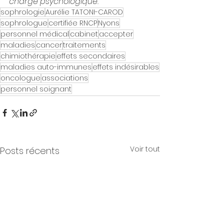
charge psychologique.
sophrologie
Aurélie TATONI-CAROD
sophrologue
certifiée RNCP
Nyons
personnel médical
cabinet
accepter
maladies
cancer
traitements
chimiothérapie
effets secondaires
maladies auto-immunes
effets indésirables
oncologue
associations
personnel soignant
Voir tout
Posts récents