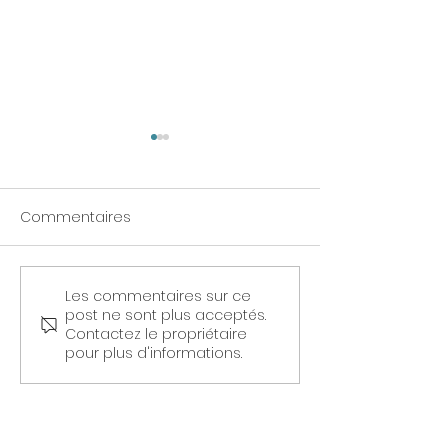
Commentaires
Les commentaires sur ce
🌐 L'Impact du Stress
Mettons en lum
post ne sont plus acceptés.
Prolongé sur le Corps :
l'importance de
Contactez le propriétaire
Des Constats Alarmants
santé mentale
pour plus d'informations.
travail : un pilie
réussite profes
et personnelle