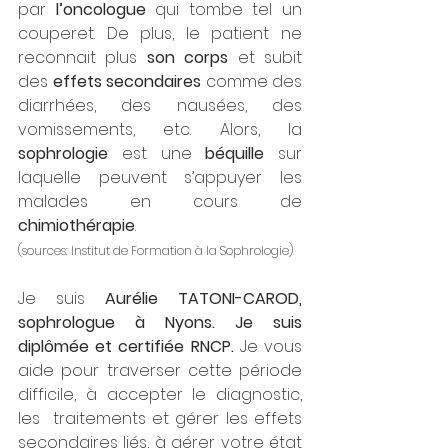
par 
l’oncologue 
qui tombe tel un 
couperet. De plus, le patient ne 
reconnait plus 
son corps
 et subit 
des 
effets secondaires
 comme des 
diarrhées, des nausées, des 
vomissements, etc. Alors, la 
sophrologie
 est une 
béquille
 sur 
laquelle peuvent s’appuyer les 
malades en cours de 
chimiothérapie
. 
(sources: Institut de Formation à la Sophrologie)
Je suis 
Aurélie TATONI-CAROD, 
sophrologue à Nyons. Je suis 
diplômée et certifiée RNCP.
 Je vous 
aide pour traverser cette période 
difficile, à accepter le diagnostic, 
les  traitements et gérer les effets 
secondaires liés, à gérer votre état 