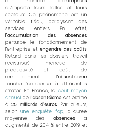
bon nombre 
d’entreprises
qu’importe leurs tailles et leurs 
secteurs. Ce phénomène est un 
véritable fléau, paralysant des 
services entiers. En effet, 
l’accumulation des absences
perturbe le fonctionnement de 
l’entreprise et 
engendre des coûts
. 
Retard dans les dossiers, travail 
redistribué, manque de 
productivité et coût de 
remplacement, 
l’absentéisme
touche l’entreprise à différentes 
strates. En France, le 
coût moyen 
annuel
 de 
l’absentéisme
 est estimé 
à 
25 milliards d’euros
. Par ailleurs, 
selon 
une enquête Ifop
, la durée 
moyenne des 
absences
 a 
augmenté de 20,4 % entre 2019 et 