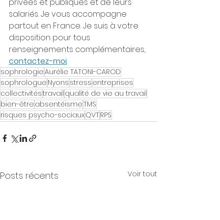
privées et publiques et de leurs 
salariés. Je vous accompagne 
partout en France. Je suis à votre 
disposition pour tous 
renseignements complémentaires, 
contactez-moi
.
sophrologie
Aurélie TATONI-CAROD
sophrologue
Nyons
stress
entreprises
collectivités
travail
qualité de vie au travail
bien-être
absentéisme
TMS
risques psycho-sociaux
QVT
RPS
Voir tout
Posts récents