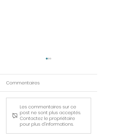
Commentaires
Les commentaires sur ce
🌐 L'Impact du Stress
Mettons en lum
post ne sont plus acceptés.
Prolongé sur le Corps :
l'importance de
Contactez le propriétaire
Des Constats Alarmants
santé mentale
pour plus d'informations.
travail : un pilie