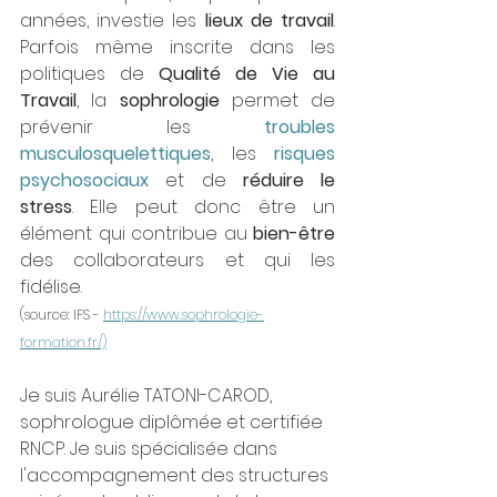
années, investie les 
lieux de travail
. 
Parfois même inscrite dans les 
politiques de 
Qualité de Vie au 
Travail
, la 
sophrologie
 permet de 
prévenir les 
troubles 
musculosquelettiques
, les 
risques 
psychosociaux
 et de 
réduire le 
stress
. Elle peut donc être un 
élément qui contribue au 
bien-être
des collaborateurs et qui les 
fidélise.
(source: IFS - 
https://www.sophrologie-
formation.fr/)
Je suis Aurélie TATONI-CAROD, 
sophrologue diplômée et certifiée 
RNCP. Je suis spécialisée dans 
l'accompagnement des structures 